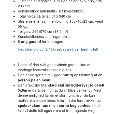
Justering af taghøjde: 4 mulige højder 175, 185, 195,
205 cm.
Konstruktion: automatisk stålkonstruktion
Total højde på teltet: 310-340 cm
Størrelse efter sammenfoldning 155x40x23 cm, vægt
56 kg.
Teltgulv: 290x570 cm (16,5 m²)
Konstruktionens samlinger: skruet
5-årig garanti
for forbrugeren
Registrer dig og få
40kr rabat på hver bestilt telt.
I løbet af den 5-årige udvidede garanti kan du
modtage konstruktionsdele gratis.
Den enkle system muliggør
hurtig opsætning af én
person på én minut
.
Den praktiske
Standard stål skræddersyet foldetelt
3x6m
er garantien for, at du vil blive genkendt. Med
denne mulighed får du et stort rum, hvor du kan
realisere alle dine ideer. Eller måske foretrækker du
spektakulært rum til en større begivenhed
? I så
fald vil dette telt også være et fremragende valg.