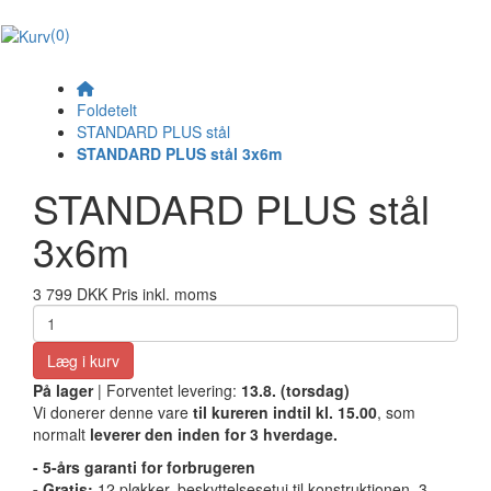
(0)
Foldetelt
STANDARD PLUS stål
STANDARD PLUS stål 3x6m
STANDARD PLUS stål
3x6m
3 799 DKK
Pris inkl. moms
Læg i kurv
På lager
| Forventet levering:
13.8. (torsdag)
Vi donerer denne vare
til kureren indtil kl. 15.00
, som
normalt
leverer den inden for 3 hverdage.
- 5-års garanti for forbrugeren
- Gratis:
12 pløkker, beskyttelsesetui til konstruktionen, 3