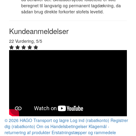
beregnet til langvarig og permanent tagdækning, da
sådan brug direkte forkorter stofets levetid.
Kundeanmeldelser
22 Vurdering, 5/5
© 2026 HAGO
Transport og lagre
Log ind (rabatkonto)
Registrer
dig (rabatkonto)
Om os
Handelsbetingelser
Klagemål -
returnering af produkter
Erstatningstæpper og rammedele