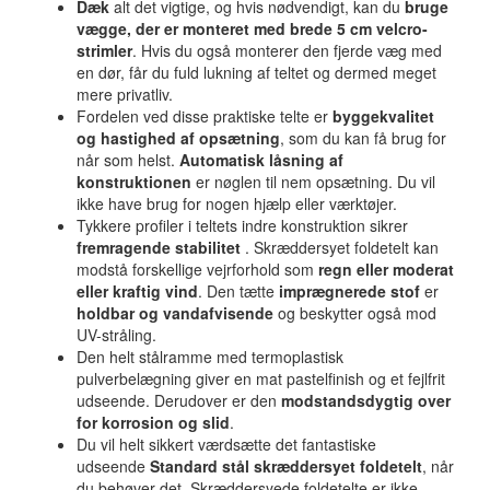
Dæk
alt det vigtige, og hvis nødvendigt, kan du
bruge
vægge, der er monteret med brede 5 cm velcro-
strimler
. Hvis du også monterer den fjerde væg med
en dør, får du fuld lukning af teltet og dermed meget
mere privatliv.
Fordelen ved disse praktiske telte er
byggekvalitet
og hastighed af opsætning
, som du kan få brug for
når som helst.
Automatisk låsning af
konstruktionen
er nøglen til nem opsætning. Du vil
ikke have brug for nogen hjælp eller værktøjer.
Tykkere profiler i teltets indre konstruktion sikrer
fremragende stabilitet
. Skræddersyet foldetelt kan
modstå forskellige vejrforhold som
regn eller moderat
eller kraftig vind
. Den tætte
imprægnerede stof
er
holdbar og vandafvisende
og beskytter også mod
UV-stråling.
Den helt stålramme med termoplastisk
pulverbelægning giver en mat pastelfinish og et fejlfrit
udseende. Derudover er den
modstandsdygtig over
for korrosion og slid
.
Du vil helt sikkert værdsætte det fantastiske
udseende
Standard stål skræddersyet foldetelt
, når
du behøver det. Skræddersyede foldetelte er ikke