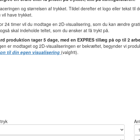
aceringen og størrelsen af trykket. Tildel derefter et logo eller tekst til 
 vil have trykket.
or 24 timer vil du modtage en 2D-visualisering, som du kan ændre grati
også skal indeholde teltet, som du ønsker at få trykt på.
rd produktion tager 5 dage, med en EXPRES tillæg på op til 2 arb
gen er modtaget og 2D-visualiseringen er bekræftet, begynder vi produ
on til din egen visualisering
(valgfrit).
 tryk
An