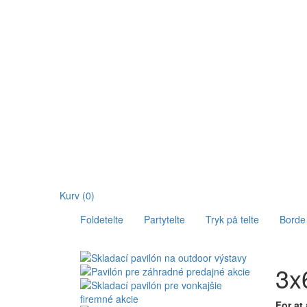
Kurv
(0)
Foldetelte
Partytelte
Tryk på telte
Borde 
3x
For at 