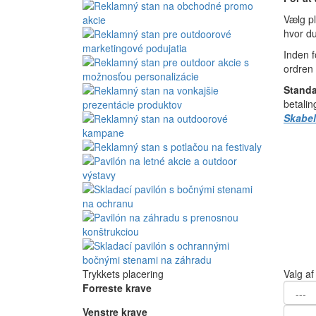
Vælg pl
hvor du
Inden f
ordren 
Standa
betalin
Skabel
Trykkets placering
Valg af
Forreste krave
Venstre krave