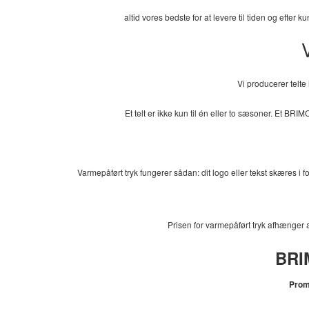
altid vores bedste for at levere til tiden og efter 
Vi producerer telte 
Et telt er ikke kun til én eller to sæsoner. Et BRI
Varmepåført tryk fungerer sådan: dit logo eller tekst skæres i f
Prisen for varmepåført tryk afhænger a
BRI
Promo