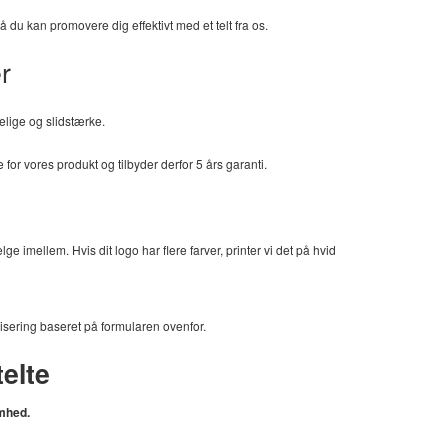
så du kan promovere dig effektivt med et telt fra os.
r
åelige og slidstærke.
 for vores produkt og tilbyder derfor 5 års garanti.
e imellem. Hvis dit logo har flere farver, printer vi det på hvid
lisering baseret på formularen ovenfor.
elte
omhed.