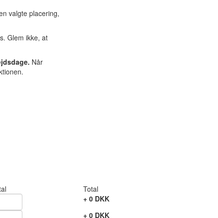
den valgte placering,
s. Glem ikke, at
ejdsdage.
Når
ktionen.
tal
Total
+
0
DKK
+
0
DKK