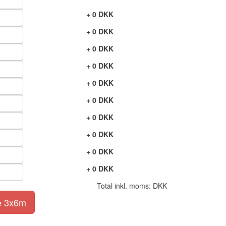
+
0
DKK
+
0
DKK
+
0
DKK
+
0
DKK
+
0
DKK
+
0
DKK
+
0
DKK
+
0
DKK
+
0
DKK
+
0
DKK
Total inkl. moms:
DKK
kke 3x6m