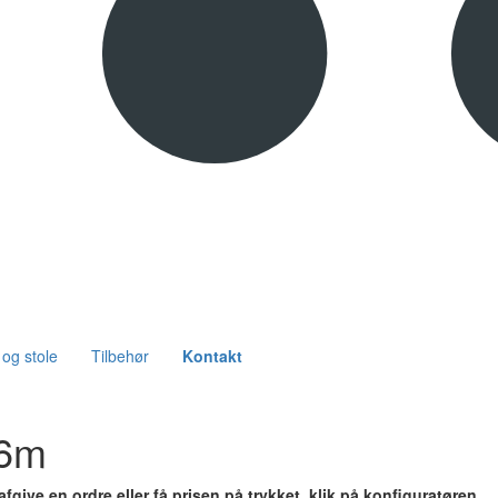
og stole
Tilbehør
Kontakt
6m
afgive en ordre eller få prisen på trykket, klik på konfiguratøren.