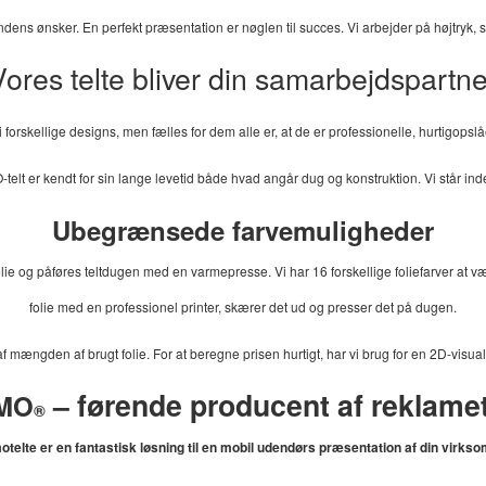
kundens ønsker. En perfekt præsentation er nøglen til succes. Vi arbejder på højtryk, 
Vores telte bliver din samarbejdspartne
i forskellige designs, men fælles for dem alle er, at de er professionelle, hurtigopsl
MO-telt er kendt for sin lange levetid både hvad angår dug og konstruktion. Vi står inde
Ubegrænsede farvemuligheder
olie og påføres teltdugen med en varmepresse. Vi har 16 forskellige foliefarver at vælg
folie med en professionel printer, skærer det ud og presser det på dugen.
f mængden af brugt folie. For at beregne prisen hurtigt, har vi brug for en 2D-visua
– førende producent af reklamet
MO
®
telte er en fantastisk løsning til en mobil udendørs præsentation af din virks